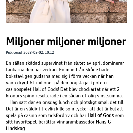
Miljoner miljoner miljoner
Publicerad: 2023-05-02, 10.12
En
sällan skådad supervinst från slutet av april dominerar
tankarna den här veckan. En
man
från Skåne hade
bokstavligen gudarna med sig
i förra veckan
när han
vann
drygt 61
miljoner på
den högsta jackpoten
i
casinospelet
Hall of Gods!
Det blev chockartat när ett 2
kronors spinn resulterade i en sådan otrolig vinstsumma.
–
Han satt där en onsdag lunch och plötsligt small det till.
Det är en väldigt trevlig kille som tycker att det är kul att
spela på casino som tidsfördriv och har
Hall of Gods
som
sitt favoritspel, berättar vinnarambassadör
Hans G
Lindskog
.