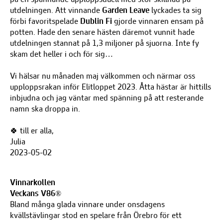
utdelningen. Att vinnande
Garden Leave
lyckades ta sig
förbi favoritspelade
Dublin Fi
gjorde vinnaren ensam på
potten. Hade den senare hästen däremot vunnit hade
utdelningen stannat på 1,3 miljoner på sjuorna. Inte fy
skam det heller i och för sig…
Vi hälsar nu månaden maj välkommen och närmar oss
upploppsrakan inför Elitloppet 2023. Åtta hästar är hittills
inbjudna och jag väntar med spänning på att resterande
namn ska droppa in.
🍀
till er alla,
Julia
2023-05-02
Vinnarkollen
Veckans V86
®
Bland många glada vinnare under onsdagens
kvällstävlingar stod en spelare från Örebro för ett