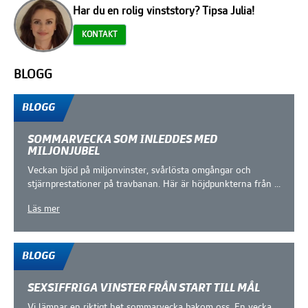
Har du en rolig vinststory? Tipsa Julia!
KONTAKT
BLOGG
Fler blogginlägg
BLOGG
SOMMARVECKA SOM INLEDDES MED
MILJONJUBEL
Veckan bjöd på miljonvinster, svårlösta omgångar och
stjärnprestationer på travbanan. Här är höjdpunkterna från ...
Läs mer
BLOGG
SEXSIFFRIGA VINSTER FRÅN START TILL MÅL
Vi lämnar en riktigt het sommarvecka bakom oss. En vecka