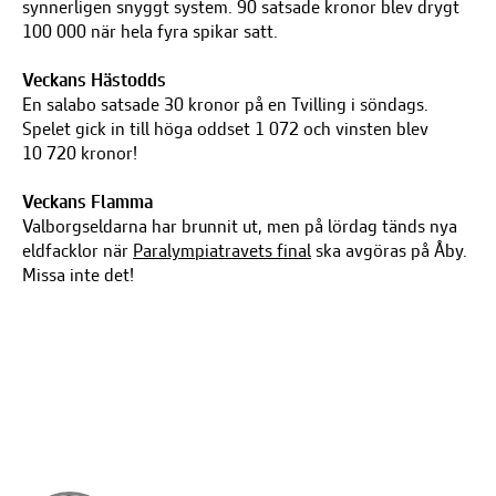
synnerligen snyggt system. 90 satsade kronor blev drygt
100 000 när hela fyra spikar satt.
Veckans Hästodds
En salabo satsade 30 kronor på en Tvilling i söndags.
Spelet gick in till höga oddset 1 072 och vinsten blev
10 720 kronor!
Veckans Flamma
Valborgseldarna har brunnit ut, men på lördag tänds nya
eldfacklor när
Paralympiatravets final
ska avgöras på Åby.
Missa inte det!