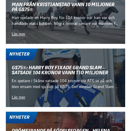
MAN FRÅN KRISTIANSTAD VANN 10 MILJONER
PÅ GS75®
Han spelade en Harry Boy för 104 kronor när han var och
handlade mat i butiken. Några timmar senare var mannen f...
Läs mer
NYHETER
GS75®: HARRY BOY FIXADE GRAND SLAM –
SATSADE 104 KRONOR VANN TIO MILJONER
En spelare i Skåne satsade 104 kronor via ATG.se på och
blev ensam med sju rätt på GS75. Det innebar Grand Slam ...
Läs mer
NYHETER
DRÖMFIRANDE PÅ FÖDELSEDAGEN – HELENA