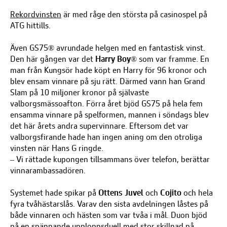
Rekordvinsten
är med råge den största på casinospel på
ATG hittills.
Även GS75
®
avrundade helgen med en fantastisk vinst.
Den här gången var det
Harry Boy
®
som var framme. En
man från Kungsör hade köpt en Harry för 96 kronor och
blev ensam vinnare på sju rätt. Därmed vann han Grand
Slam på 10 miljoner kronor på självaste
valborgsmässoafton. Förra året bjöd GS75 på hela fem
ensamma vinnare på spelformen, mannen i söndags blev
det här årets andra supervinnare. Eftersom det var
valborgsfirande hade han ingen aning om den otroliga
vinsten när Hans G ringde.
–
Vi rättade kupongen tillsammans över telefon, berättar
vinnarambassadören.
Systemet hade spikar på
Ottens Juvel
och
Cojito
och hela
fyra tvåhästarslås. Varav den sista avdelningen låstes på
både vinnaren och hästen som var tvåa i mål. Duon bjöd
på en spännande upploppsduell med stor skillnad på