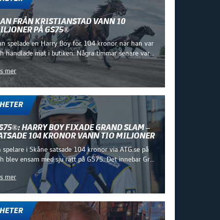
AN FRÅN KRISTIANSTAD VANN 10
ILJONER PÅ GS75®
n spelade en Harry Boy för 104 kronor när han var
h handlade mat i butiken. Några timmar senare var...
s mer
HETER
S75®: HARRY BOY FIXADE GRAND SLAM –
ATSADE 104 KRONOR VANN TIO MILJONER
 spelare i Skåne satsade 104 kronor via ATG.se på
h blev ensam med sju rätt på GS75. Det innebar Gr...
s mer
HETER