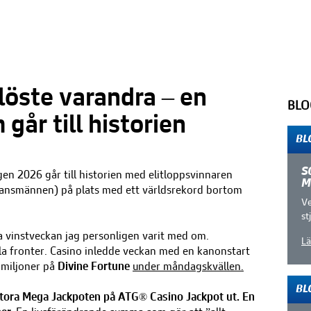
löste varandra – en
BLO
går till historien
BL
S
lgen 2026 går till historien med elitloppsvinnaren
M
ransmännen) på plats med ett världsrekord bortom
Ve
st
a vinstveckan jag personligen varit med om.
Lä
lla fronter. Casino inledde veckan med en kanonstart
miljoner på
Divine Fortune
under måndagskvällen.
BL
stora Mega Jackpoten på ATG® Casino Jackpot ut. En