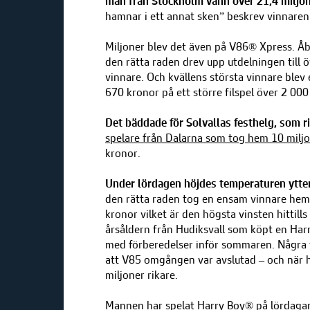
man från Stockholm vann över 21,4 miljon
hamnar i ett annat sken” beskrev vinnaren
Miljoner blev det även på V86® Xpress. Åby
den rätta raden drev upp utdelningen till ö
vinnare. Och kvällens största vinnare ble
670 kronor på ett större filspel över 2 000
Det bäddade för Solvallas festhelg, som
spelare från Dalarna som tog hem 10 miljo
kronor.
Under lördagen höjdes temperaturen ytte
den rätta raden tog en ensam vinnare hem
kronor vilket är den högsta vinsten hittill
årsåldern från Hudiksvall som köpt en Harr
med förberedelser inför sommaren. Några 
att V85 omgången var avslutad – och när h
miljoner rikare.
Mannen har spelat Harry Boy® på lördagar