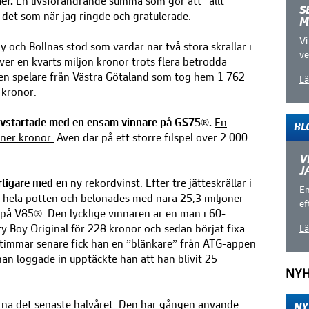
er.
En livsförändrande summa som gör att ”allt
S
 det som när jag ringde och gratulerade.
M
Vi
 och Bollnäs stod som värdar när två stora skrällar i
ve
ver en kvarts miljon kronor trots flera betrodda
v en spelare från Västra Götaland som tog hem 1 762
Lä
 kronor.
 rivstartade med en ensam vinnare på GS75®.
En
BL
ner kronor.
Även där på ett större filspel över 2 000
V
J
rligare med en
ny rekordvinst.
Efter tre jätteskrällar i
En
 hela potten och belönades med nära 25,3 miljoner
ef
s på V85®. Den lycklige vinnaren är en man i 60-
y Boy Original för 228 kronor och sedan börjat fixa
Lä
timmar senare fick han en ”blänkare” från ATG-appen
an loggade in upptäckte han att han blivit 25
NYH
na det senaste halvåret. Den här gången använde
NY