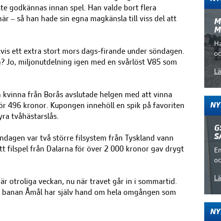
e godkännas innan spel. Han valde bort flera
är – så han hade sin egna magkänsla till viss del att
M
M
Ha
tvis ett extra stort mors dags-firande under söndagen.
oc
? Jo, miljonutdelning igen med en svårlöst V85 som
Lä
n kvinna från Borås avslutade helgen med att vinna
för 496 kronor. Kupongen innehöll en spik på favoriten
NY
ra tvåhästarslås.
G
S
ndagen var två större filsystem från Tyskland vann
tt filspel från Dalarna för över 2 000 kronor gav drygt
En
oc
Lä
är otroliga veckan, nu när travet går in i sommartid.
rs banan Åmål har själv hand om hela omgången som
NY