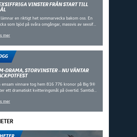
EXSIFFRIGA VINSTER FRÅN START TILL
ÅL
 lämnar en riktigt het sommarvecka bakom oss. En
cka som bjöd på svåra omgångar, massvis av sexsif...
s mer
OGG
M-DRAMA, STORVINSTER – NU VÄNTAR
ACKPOTFEST
 ensam vinnare tog hem 816 776 kronor på Big 9®
ter ett dramatiskt kvitteringsmål på övertid. Samtidi...
s mer
ETER
Fler Nyhetsinlägg
HETER