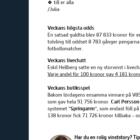
🍀
till er alla
/Julia
Veckans högsta odds
En satsad guldtia blev 87 833 kronor för 
tolvling till oddset 8 783 gånger pengarna
fotbollsmatcher.
Veckans livechatt
Eskil Hellberg satte en ny storvinst i li
Varje andel för 100 kronor gav 4 181 krono
Veckans butiksspel
Bakom lördagens ensamma vinnare på V85 v
som gav hela 91 756 kronor.
Carl Persson
systemet
”Springaren”
, som endast föll på
138 kronor fick 71 726 kronor tillbaka – 
Har du en rolig vinststory? Ti