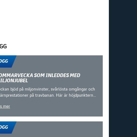
GG
Fler blogginlägg
OGG
OMMARVECKA SOM INLEDDES MED
ILJONJUBEL
ckan bjöd på miljonvinster, svårlösta omgångar och
järnprestationer på travbanan. Här är höjdpunktern...
s mer
OGG