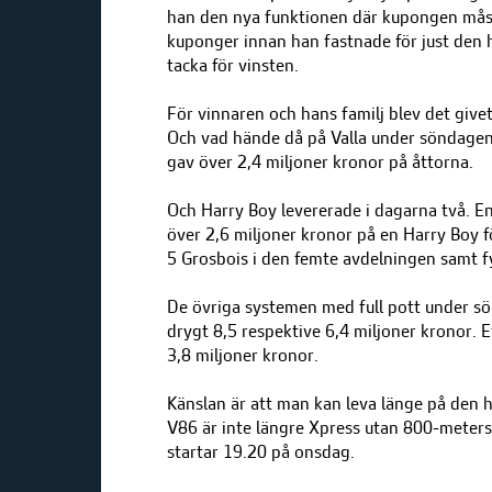
han den nya funktionen där kupongen måst
kuponger innan han fastnade för just den h
tacka för vinsten.
För vinnaren och hans familj blev det give
Och vad hände då på Valla under söndagen
gav över 2,4 miljoner kronor på åttorna.
Och Harry Boy levererade i dagarna två. E
över 2,6 miljoner kronor på en Harry Boy 
5 Grosbois i den femte avdelningen samt fy
De övriga systemen med full pott under sö
drygt 8,5 respektive 6,4 miljoner kronor. E
3,8 miljoner kronor.
Känslan är att man kan leva länge på den h
V86 är inte längre Xpress utan 800-mete
startar 19.20 på onsdag.