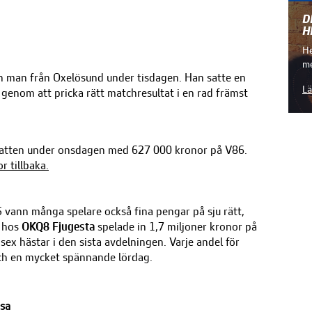
D
H
He
me
en man från Oxelösund under tisdagen. Han satte en
Lä
 genom att pricka rätt matchresultat i en rad främst
vechatten under onsdagen med 627 000 kronor på V86.
r tillbaka.
ann många spelare också fina pengar på sju rätt,
hos
OKQ8 Fjugesta
spelade in 1,7 miljoner kronor på
 sex hästar i den sista avdelningen.
Varje andel för
och en mycket spännande lördag.
psa