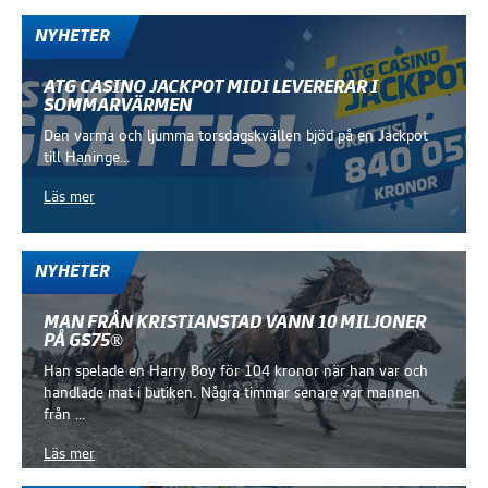
NYHETER
ATG CASINO JACKPOT MIDI LEVERERAR I
SOMMARVÄRMEN
Den varma och ljumma torsdagskvällen bjöd på en Jackpot
till Haninge...
Läs mer
NYHETER
MAN FRÅN KRISTIANSTAD VANN 10 MILJONER
PÅ GS75®
Han spelade en Harry Boy för 104 kronor när han var och
handlade mat i butiken. Några timmar senare var mannen
från ...
Läs mer