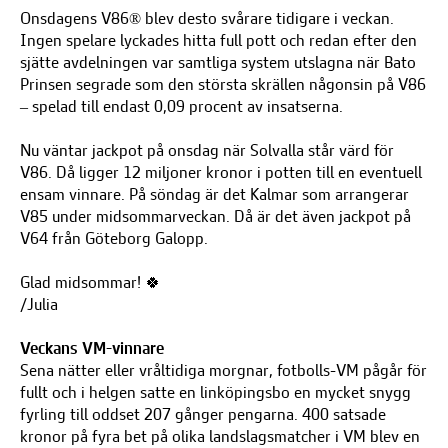
Onsdagens V86® blev desto svårare tidigare i veckan.
Ingen spelare lyckades hitta full pott och redan efter den
sjätte avdelningen var samtliga system utslagna när Bato
Prinsen segrade som den största skrällen någonsin på V86
– spelad till endast 0,09 procent av insatserna.
Nu väntar jackpot på onsdag när Solvalla står värd för
V86. Då ligger 12 miljoner kronor i potten till en eventuell
ensam vinnare. På söndag är det Kalmar som arrangerar
V85 under midsommarveckan. Då är det även jackpot på
V64 från Göteborg Galopp.
Glad midsommar! 🍀
/Julia
Veckans VM-vinnare
Sena nätter eller vråltidiga morgnar, fotbolls-VM pågår för
fullt och i helgen satte en linköpingsbo en mycket snygg
fyrling till oddset 207 gånger pengarna. 400 satsade
kronor på fyra bet på olika landslagsmatcher i VM blev en