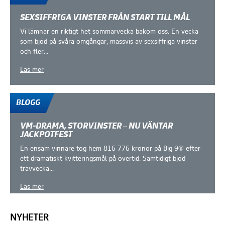
SEXSIFFRIGA VINSTER FRÅN START TILL MÅL
Vi lämnar en riktigt het sommarvecka bakom oss. En vecka
som bjöd på svåra omgångar, massvis av sexsiffriga vinster
och fler...
Läs mer
BLOGG
VM-DRAMA, STORVINSTER – NU VÄNTAR
JACKPOTFEST
En ensam vinnare tog hem 816 776 kronor på Big 9® efter
ett dramatiskt kvitteringsmål på övertid. Samtidigt bjöd
travvecka...
Läs mer
NYHETER
Fler Nyhetsinlägg