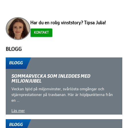
Har du en rolig vinststory? Tipsa Julia!
KONTAKT
BLOGG
Fler blogginlägg
BLOGG
SOMMARVECKA SOM INLEDDES MED
MILJONJUBEL
Veckan bjöd på miljonvinster, svårlösta omgångar och
stjärnprestationer på travbanan. Här är höjdpunkterna från
en ...
Läs mer
BLOGG