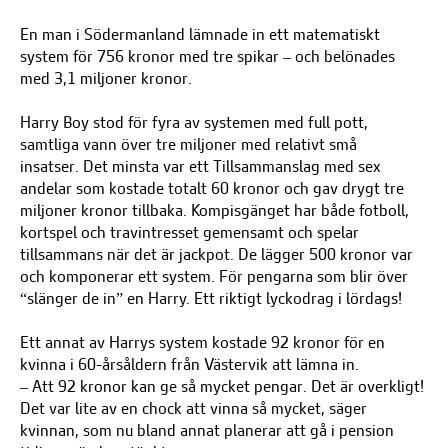
En man i Södermanland lämnade in ett matematiskt
system för 756 kronor med tre spikar – och belönades
med 3,1 miljoner kronor.
Harry Boy stod för fyra av systemen med full pott,
samtliga vann över tre miljoner med relativt små
insatser. Det minsta var ett Tillsammanslag med sex
andelar som kostade totalt 60 kronor och gav drygt tre
miljoner kronor tillbaka. Kompisgänget har både fotboll,
kortspel och travintresset gemensamt och spelar
tillsammans när det är jackpot. De lägger 500 kronor var
och komponerar ett system. För pengarna som blir över
“slänger de in” en Harry. Ett riktigt lyckodrag i lördags!
Ett annat av Harrys system kostade 92 kronor för en
kvinna i 60-årsåldern från Västervik att lämna in.
– Att 92 kronor kan ge så mycket pengar. Det är overkligt!
Det var lite av en chock att vinna så mycket, säger
kvinnan, som nu bland annat planerar att gå i pension