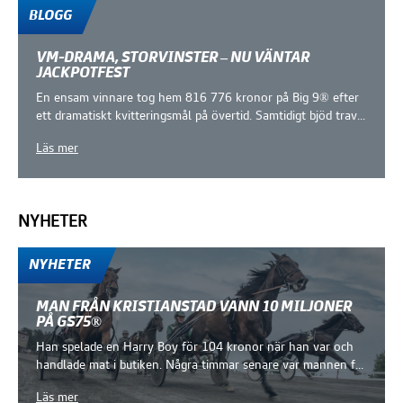
BLOGG
VM-DRAMA, STORVINSTER – NU VÄNTAR
JACKPOTFEST
En ensam vinnare tog hem 816 776 kronor på Big 9® efter
ett dramatiskt kvitteringsmål på övertid. Samtidigt bjöd trav...
Läs mer
NYHETER
Fler Nyhetsinlägg
NYHETER
MAN FRÅN KRISTIANSTAD VANN 10 MILJONER
PÅ GS75®
Han spelade en Harry Boy för 104 kronor när han var och
handlade mat i butiken. Några timmar senare var mannen f...
Läs mer