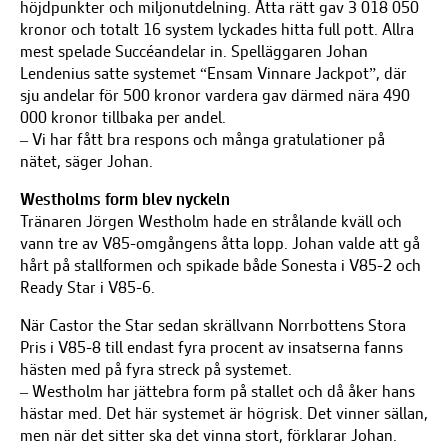
höjdpunkter och miljonutdelning. Åtta rätt gav 3 018 050
kronor och totalt 16 system lyckades hitta full pott. Allra
mest spelade Succéandelar in. Spelläggaren Johan
Lendenius satte systemet “Ensam Vinnare Jackpot”, där
sju andelar för 500 kronor vardera gav därmed nära 490
000 kronor tillbaka per andel.
– Vi har fått bra respons och många gratulationer på
nätet, säger Johan.
Westholms form blev nyckeln
Tränaren Jörgen Westholm hade en strålande kväll och
vann tre av V85-omgångens åtta lopp. Johan valde att gå
hårt på stallformen och spikade både Sonesta i V85-2 och
Ready Star i V85-6.
När Castor the Star sedan skrällvann Norrbottens Stora
Pris i V85-8 till endast fyra procent av insatserna fanns
hästen med på fyra streck på systemet.
– Westholm har jättebra form på stallet och då åker hans
hästar med. Det här systemet är högrisk. Det vinner sällan,
men när det sitter ska det vinna stort, förklarar Johan.