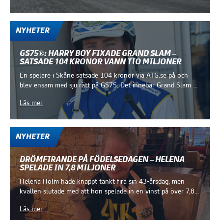
NYHETER
GS75®: HARRY BOY FIXADE GRAND SLAM –
SATSADE 104 KRONOR VANN TIO MILJONER
En spelare i Skåne satsade 104 kronor via ATG.se på och
blev ensam med sju rätt på GS75. Det innebar Grand Slam ...
Läs mer
NYHETER
DRÖMFIRANDE PÅ FÖDELSEDAGEN – HELENA
SPELADE IN 7,8 MILJONER
Helena Holm hade knappt tänkt fira sin 43-årsdag, men
kvällen slutade med att hon spelade in en vinst på över 7,8...
Läs mer