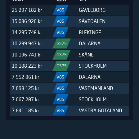
25 297 182 kr
V85
GÄVLEBORG
15 036 926 kr
V85
SÄVEDALEN
14 295 748 kr
V85
BLEKINGE
10 299 947 kr
GS75
DALARNA
10 196 741 kr
GS75
SKÅNE
10 188 223 kr
GS75
STOCKHOLM
7 952 861 kr
V85
DALARNA
7 698 125 kr
V85
VÄSTMANLAND
7 667 287 kr
V85
STOCKHOLM
7 641 185 kr
V85
VÄSTRA GÖTALAND