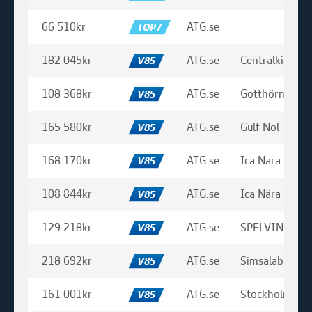
27 Oktober 2023
66 510kr
ATG.se
TOP7
HANS G på Vinnarturné
182 045kr
ATG.se
Centralkiosken
V85
28 Augusti 2023
108 368kr
ATG.se
Gotthörnan
V85
HANS G på Vinnarturné
165 580kr
ATG.se
Gulf Nol
V85
21 Juni 2023
168 170kr
ATG.se
Ica Nära Gräd
V85
HANS G på Vinnarturné
108 844kr
ATG.se
Ica Nära Gräd
V85
12 Maj 2023
129 218kr
ATG.se
SPELVINNARE
V85
HANS G på Vinnarturné
218 692kr
ATG.se
Simsalabim
V85
18 april 2023
161 001kr
ATG.se
Stockholms Tu
V85
HANS G på Vinnarturné