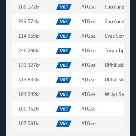
100 172kr
ATG.se
Succéandelar
V85
11 April 2023
339 574kr
ATG.se
Succéandelar
V85
HANS G på Vinnarturné
114 959kr
ATG.se
Svea Service
V85
246 236kr
ATG.se
Torpa Tips & T
V85
133 327kr
ATG.se
Ulfhällskioske
V85
313 883kr
ATG.se
Ulfhällskioske
V85
104 049kr
ATG.se
Willys Sala
V85
100 362kr
ATG.se
V85
107 581kr
ATG.se
V85