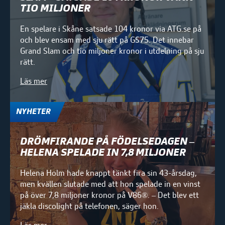
TIO MILJONER
En spelare i Skåne satsade 104 kronor via ATG.se på
och blev ensam med sju rätt på GS75. Det innebar
Grand Slam och tio miljoner kronor i utdelning på sju
rätt.
Läs mer
NYHETER
DRÖMFIRANDE PÅ FÖDELSEDAGEN –
HELENA SPELADE IN 7,8 MILJONER
Helena Holm hade knappt tänkt fira sin 43-årsdag,
men kvällen slutade med att hon spelade in en vinst
på över 7,8 miljoner kronor på V86®. – Det blev ett
jäkla discolight på telefonen, säger hon.