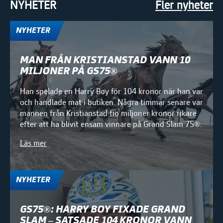
NYHETER
Fler nyheter
NYHETER
MAN FRÅN KRISTIANSTAD VANN 10
MILJONER PÅ GS75®
Han spelade en Harry Boy för 104 kronor när han var
och handlade mat i butiken. Några timmar senare var
mannen från Kristianstad tio miljoner kronor rikare
efter att ha blivit ensam vinnare på Grand Slam 75®.
Läs mer
NYHETER
GS75®: HARRY BOY FIXADE GRAND
SLAM – SATSADE 104 KRONOR VANN