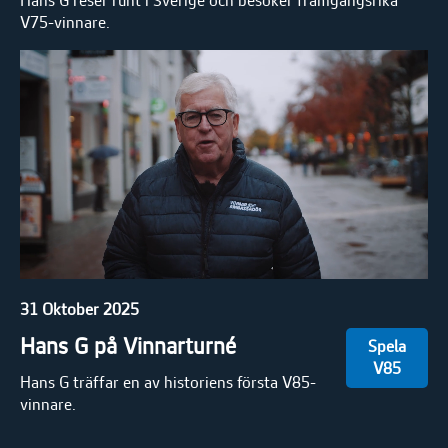
Hans G reser runt i Sverige och besöker framgångsrika
V75-vinnare.
31 Oktober 2025
Hans G på Vinnarturné
Spela
V85
Hans G träffar en av historiens första V85-
vinnare.