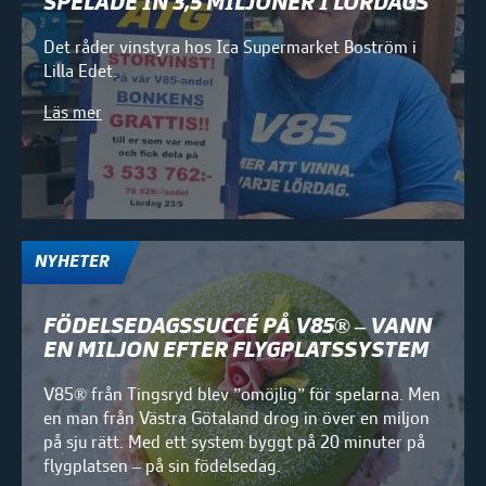
SPELADE IN 3,5 MILJONER I LÖRDAGS
Det råder vinstyra hos Ica Supermarket Boström i
Lilla Edet.
Läs mer
NYHETER
FÖDELSEDAGSSUCCÉ PÅ V85® – VANN
EN MILJON EFTER FLYGPLATSSYSTEM
V85® från Tingsryd blev ”omöjlig” för spelarna. Men
en man från Västra Götaland drog in över en miljon
på sju rätt. Med ett system byggt på 20 minuter på
flygplatsen – på sin födelsedag.