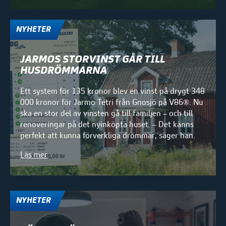
NYHETER
JARMOS STORVINST GÅR TILL
HUSDRÖMMARNA
Ett system för 135 kronor blev en vinst på drygt 348
000 kronor för Jarmo Tetri från Gnosjö på V86®. Nu
ska en stor del av vinsten gå till familjen – och till
renoveringar på det nyinköpta huset. – Det känns
perfekt att kunna förverkliga drömmar, säger han.
Läs mer
NYHETER