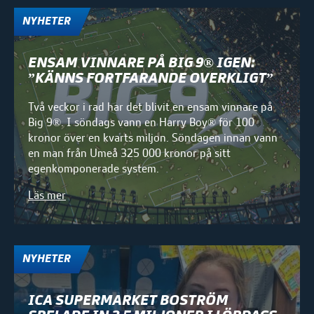
NYHETER
ENSAM VINNARE PÅ BIG 9® IGEN:
”KÄNNS FORTFARANDE OVERKLIGT”
Två veckor i rad har det blivit en ensam vinnare på
Big 9®. I söndags vann en Harry Boy® för 100
kronor över en kvarts miljon. Söndagen innan vann
en man från Umeå 325 000 kronor på sitt
egenkomponerade system.
Läs mer
NYHETER
ICA SUPERMARKET BOSTRÖM