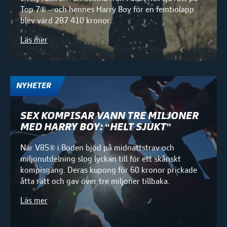
Top 7® – och hennes Harry Boy för en femtiolapp
blev värd 287 410 kronor.
Läs mer
NYHETER
SEX KOMPISAR VANN TRE MILJONER
MED HARRY BOY: “HELT SJUKT”
När V85® i Boden bjöd på midnattstrav och
miljonutdelning slog lyckan till för ett skånskt
kompisgäng. Deras kupong för 60 kronor prickade
åtta rätt och gav över tre miljoner tillbaka.
Läs mer