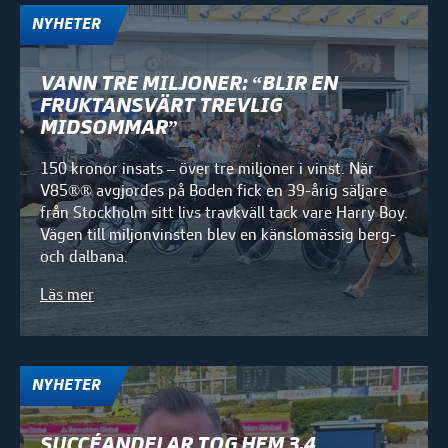
NYHETER
VANN TRE MILJONER: “BLIR EN
FRUKTANSVÄRT TREVLIG
MIDSOMMAR”
150 kronor insats – över tre miljoner i vinst. När
V85®® avgjordes på Boden fick en 39-årig säljare
från Stockholm sitt livs travkväll tack vare Harry Boy.
Vägen till miljonvinsten blev en känslomässig berg-
och dalbana.
Läs mer
NYHETER
SUCCÉANDELAR TOG HEM 3,4