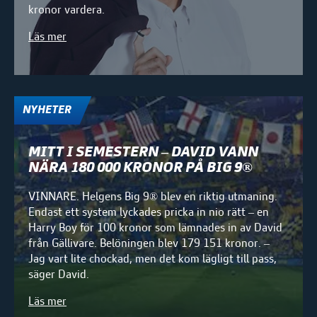
kronor vardera.
Läs mer
NYHETER
MITT I SEMESTERN – DAVID VANN
NÄRA 180 000 KRONOR PÅ BIG 9®
VINNARE. Helgens Big 9® blev en riktig utmaning.
Endast ett system lyckades pricka in nio rätt – en
Harry Boy för 100 kronor som lämnades in av David
från Gällivare. Belöningen blev 179 151 kronor. –
Jag vart lite chockad, men det kom lägligt till pass,
säger David.
Läs mer