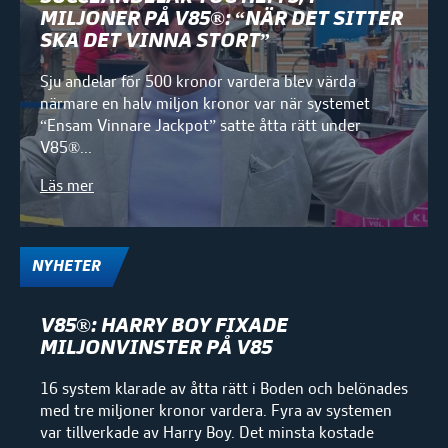
MILJONER PÅ V85®: “NÄR DET SITTER
SKA DET VINNA STORT”
Sju andelar för 500 kronor vardera blev värda
närmare en halv miljon kronor var när systemet
“Ensam Vinnare Jackpot” satte åtta rätt under
V85®...
Läs mer
NYHETER
V85®: HARRY BOY FIXADE
MILJONVINSTER PÅ V85
16 system klarade av åtta rätt i Boden och belönades
med tre miljoner kronor vardera. Fyra av systemen
var tillverkade av Harry Boy. Det minsta kostade