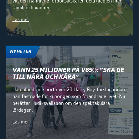
vill den hängivne fotbollsälskaren dela glädjen med
familj och vänner.
Läs mer
NYHETER
VANN 25 MILJONER PÅ V85®: ”SKA GE
TILL NÄRA OCH KÄRA”
Han bläddrade bort över 20 Harry Boy-förslag innan
han fastnade för kupongen som förändrade livet. Nu
berättar Hudiksvallsbon om den spektakulära
lördagen.
Läs mer