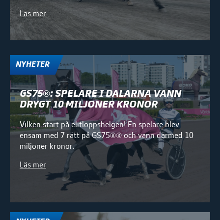
Läs mer
NYHETER
GS75®: SPELARE I DALARNA VANN
DRYGT 10 MILJONER KRONOR
Vilken start på elitloppshelgen! En spelare blev
ensam med 7 rätt på GS75®® och vann därmed 10
miljoner kronor.
Läs mer