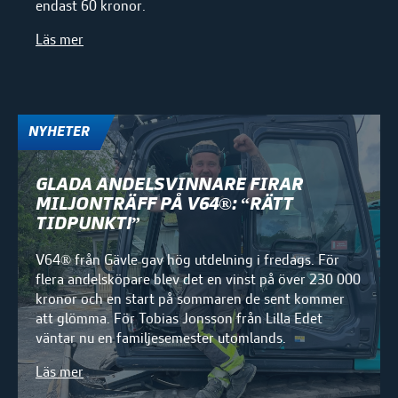
endast 60 kronor.
Läs mer
NYHETER
GLADA ANDELSVINNARE FIRAR
MILJONTRÄFF PÅ V64®: “RÄTT
TIDPUNKT!”
V64® från Gävle gav hög utdelning i fredags. För
flera andelsköpare blev det en vinst på över 230 000
kronor och en start på sommaren de sent kommer
att glömma. För Tobias Jonsson från Lilla Edet
väntar nu en familjesemester utomlands.
Läs mer