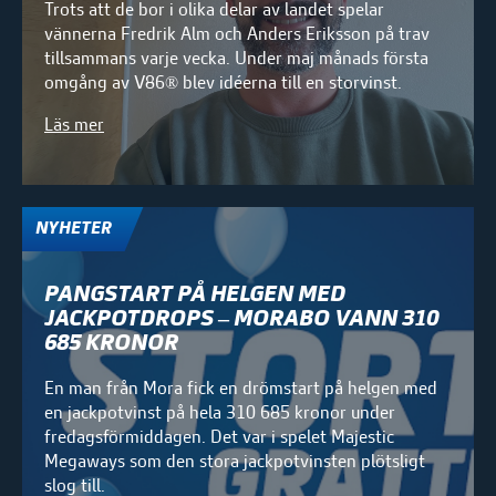
Trots att de bor i olika delar av landet spelar
vännerna Fredrik Alm och Anders Eriksson på trav
tillsammans varje vecka. Under maj månads första
omgång av V86® blev idéerna till en storvinst.
Läs mer
NYHETER
PANGSTART PÅ HELGEN MED
JACKPOTDROPS – MORABO VANN 310
685 KRONOR
En man från Mora fick en drömstart på helgen med
en jackpotvinst på hela 310 685 kronor under
fredagsförmiddagen. Det var i spelet Majestic
Megaways som den stora jackpotvinsten plötsligt
slog till.