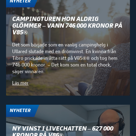
NYHETER
CAMPINGTUREN HON ALDRIG
GLÖMMER – VANN 746 000 KRONOR PÅ
V85®
Det som började som en vanlig campinghelg i
Ullared slutade med en drömvinst. En kvinna från
Tibro prickade in åtta rätt på V85®® och tog hem
746 000 kronor. – Det kom som en total chock,
säger vinnaren.
Läs mer
NYHETER
NY VINST I LIVECHATTEN – 627 000
KRONOR PÅ V86®