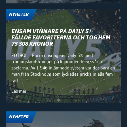
NYHETER
ENSAM VINNARE PÅ DAILY 5® –
FÄLLDE FAVORITERNA OCH TOG HEM
73 308 KRONOR
FOTBOLL. Förra onsdagens Daily 5® med
träningslandskamper på kupongen blev svår för
spelarna. Av 1 946 inlämnade system var det bara en
man från Stockholm som lyckades pricka in alla fem
rätt.
Läs mer
NYHETER