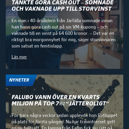
TÄNKTE GÖRA CASH OUT – SOMNADE
OCH VAKNADE UPP TILL STORVINST
En man i 40-årsåldern från Järfälla somnade innan
han hann göra cash out på sin VM-kupong – och
vaknade till en vinst på 64 600 kronor. – Det var en
riktigt bra morgonnyhet för mig, säger storvinnaren
som satsat en femtiolapp.
Läs mer
NYHETER
FALUBO VANN ÖVER EN KVARTS
MILJON PÅ TOP 7®: “JÄTTEROLIGT”
För bara några veckor sedan upplevde hon Elitloppet
på plats för första gången. Nu har travintresset gett
en ny fullträff. En kvinna från Falun fick sju rätt på