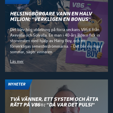
HELSINGBORGARE VANN EN HALV
MILJON: ”VERKLIGEN EN BONUS”
Det blev hög utdelning på förra veckans V86® från
Axevalla och Solvalla. En man i 40-års åldern fick in
storvinsten med hjälp av Harry Boy, och nu
förverkligas semesterdrömmarna. – Det blir en resa i
sommar, säger vinnaren.
Läs mer
NYHETER
TVÅ VÄNNER, ETT SYSTEM OCH ÅTTA
RÄTT PÅ V86®: ”DÅ VAR DET PULS!”