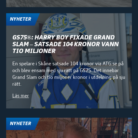
NYHETER
GS75®: HARRY BOY FIXADE GRAND
SLAM – SATSADE 104 KRONOR VANN
TIO MILJONER
En spelare i Skåne satsade 104 kronor via ATG.se på
och blev ensam med sju rätt på GS75. Det innebar
Grand Slam och tio miljoner kronor i utdelning på sju
rätt.
Läs mer
NYHETER