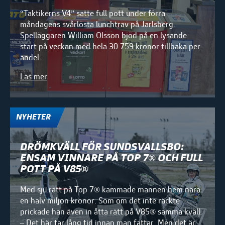
“Taktikerns V4” satte full pott under förra
måndagens svårlösta lunchtrav på Jarlsberg.
Spelläggaren William Olsson bjöd på en lysande
start på veckan med hela 30 759 kronor tillbaka per
andel.
Läs mer
NYHETER
DRÖMKVÄLL FÖR SUNDSVALLSBO:
ENSAM VINNARE PÅ TOP 7® OCH FULL
POTT PÅ V85®
Med sju rätt på Top 7® kammade mannen hem nära
en halv miljon kronor. Som om det inte räckte
prickade han även in åtta rätt på V85® samma kväll.
– Det här tar lång tid innan man fattar. Men det är