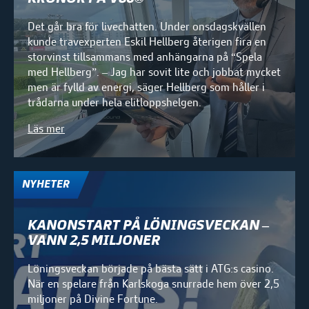
Det går bra för livechatten. Under onsdagskvällen
kunde travexperten Eskil Hellberg återigen fira en
storvinst tillsammans med anhängarna på “Spela
med Hellberg”. – Jag har sovit lite och jobbat mycket
men är fylld av energi, säger Hellberg som håller i
trådarna under hela elitloppshelgen.
Läs mer
NYHETER
KANONSTART PÅ LÖNINGSVECKAN –
VANN 2,5 MILJONER
Löningsveckan började på bästa sätt i ATG:s casino.
När en spelare från Karlskoga snurrade hem över 2,5
miljoner på Divine Fortune.