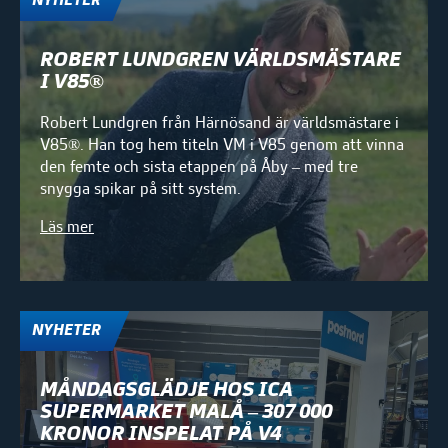
NYHETER
ROBERT LUNDGREN VÄRLDSMÄSTARE
I V85®
Robert Lundgren från Härnösand är världsmästare i
V85®. Han tog hem titeln VM i V85 genom att vinna
den femte och sista etappen på Åby – med tre
snygga spikar på sitt system.
Läs mer
NYHETER
MÅNDAGSGLÄDJE HOS ICA
SUPERMARKET MALÅ – 307 000
KRONOR INSPELAT PÅ V4