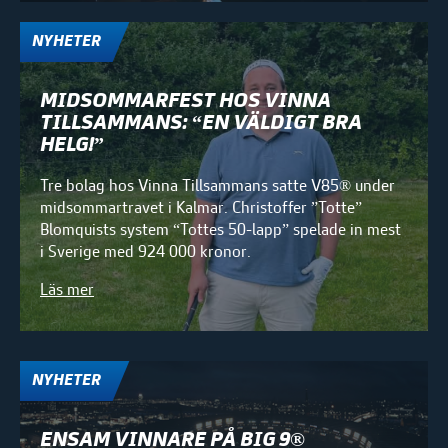
NYHETER
MIDSOMMARFEST HOS VINNA
TILLSAMMANS: “EN VÄLDIGT BRA
HELG!”
Tre bolag hos Vinna Tillsammans satte V85® under
midsommartravet i Kalmar. Christoffer ”Totte”
Blomquists system “Tottes 50-lapp” spelade in mest
i Sverige med 924 000 kronor.
Läs mer
NYHETER
ENSAM VINNARE PÅ BIG 9®