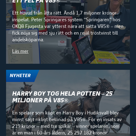
ETT FEL PÅ V85®
Ett huvud från åtta rätt. Ändå 1,7 miljoner kronor
inspelat. Peter Springares system ”Springaren” hos
OKQ8 Fjugesta var ytterst nära att sätta V85® – men
fick nöja sig med sju rätt och en rejäl tröstvinst till
andelsköparna.
Läs mer
NYHETER
HARRY BOY TOG HELA POTTEN – 25
MILJONER PÅ V85®
En spelare som köpt en Harry Boy i Hudiksvall blev
minst sagt rikligt belönad på V85®. För en insats av
219 kronor – med tre spikar – vinner spelaren, som
är en man i 60-års åldern, 25 297 182 kronor.