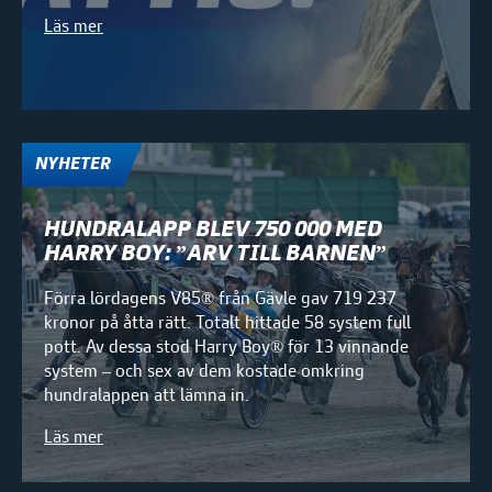
Läs mer
NYHETER
HUNDRALAPP BLEV 750 000 MED
HARRY BOY: ”ARV TILL BARNEN”
Förra lördagens V85® från Gävle gav 719 237
kronor på åtta rätt. Totalt hittade 58 system full
pott. Av dessa stod Harry Boy® för 13 vinnande
system – och sex av dem kostade omkring
hundralappen att lämna in.
Läs mer