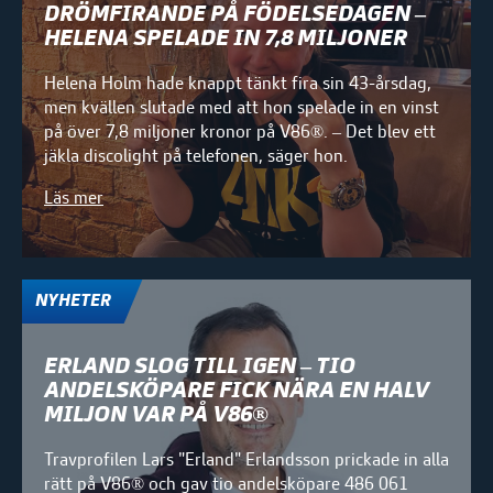
DRÖMFIRANDE PÅ FÖDELSEDAGEN –
HELENA SPELADE IN 7,8 MILJONER
Helena Holm hade knappt tänkt fira sin 43-årsdag,
men kvällen slutade med att hon spelade in en vinst
på över 7,8 miljoner kronor på V86®. – Det blev ett
jäkla discolight på telefonen, säger hon.
Läs mer
NYHETER
ERLAND SLOG TILL IGEN – TIO
ANDELSKÖPARE FICK NÄRA EN HALV
MILJON VAR PÅ V86®
Travprofilen Lars "Erland" Erlandsson prickade in alla
rätt på V86® och gav tio andelsköpare 486 061