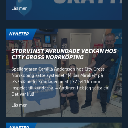
Läs mer
NYHETER
STORVINST AVRUNDADE VECKAN HOS
CITY GROSS NORRKÖPING
Spelläggaren Camilla Andersson hos City Gross
Norrköping satte systemet “Millas Mirakel” på
GS75® under söndagen med 177 544 kronor
inspelat till kunderna. – Äntligen fick jag sätta en!
Det var kul!
Läs mer