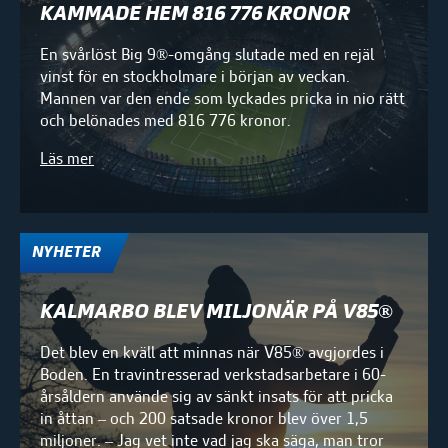
KAMMADE HEM 816 776 KRONOR
En svårlöst Big 9®-omgång slutade med en rejäl
vinst för en stockholmare i början av veckan.
Mannen var den ende som lyckades pricka in nio rätt
och belönades med 816 776 kronor.
Läs mer
NYHETER
KALMARBO BLEV MILJONÄR PÅ V85®
Det blev en kväll att minnas när V85® avgjordes i
Boden. En travintresserad verkstadsarbetare i 60-
årsåldern använde sig av sänkt insats för att pricka
in åttan – och 200 satsade kronor blev över 1,5
miljoner. – Jag vet inte vad jag ska säga, man tror